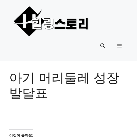
컨
텐
츠
로
건
너
메
뛰
기
뉴
아기 머리둘레 성장
발달표
이것이 좋아요: