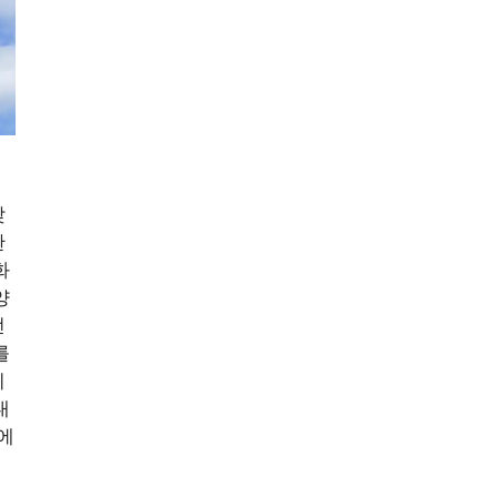
갖
한
화
양
선
를
이
대
에