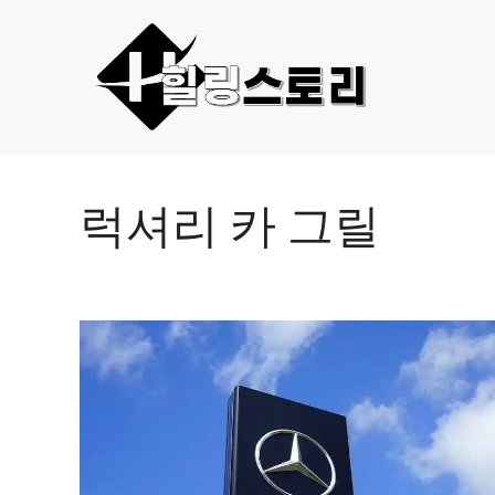
컨
텐
츠
로
건
너
뛰
기
럭셔리 카 그릴