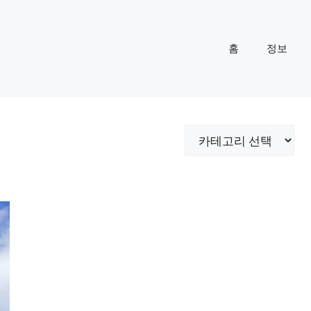
홈
정보
카
테
고
리