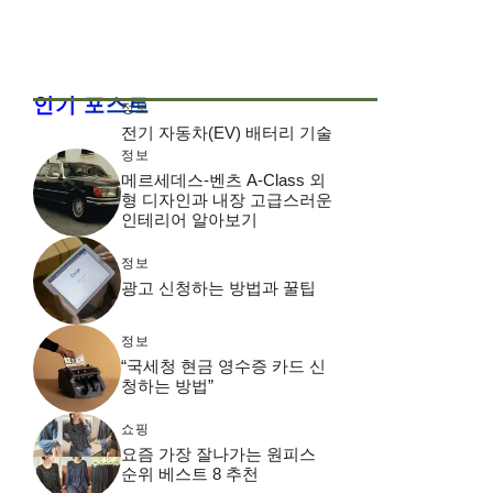
인기 포스트
정보
전기 자동차(EV) 배터리 기술
정보
메르세데스-벤츠 A-Class 외
형 디자인과 내장 고급스러운
인테리어 알아보기
정보
광고 신청하는 방법과 꿀팁
정보
“국세청 현금 영수증 카드 신
청하는 방법”
쇼핑
요즘 가장 잘나가는 원피스
순위 베스트 8 추천