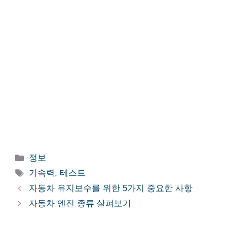
카
정보
테
태
가속력
,
테스트
고
그
자동차 유지보수를 위한 5가지 중요한 사항
리
자동차 엔진 종류 살펴보기