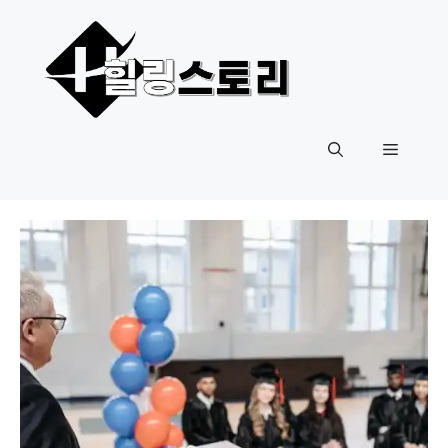
컨
텐
츠
로
건
너
메
뛰
기
뉴