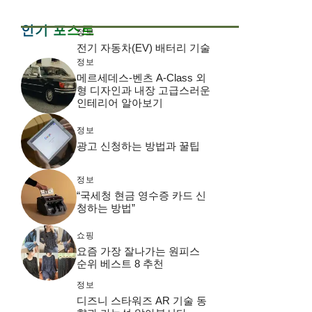
인기 포스트
정보
전기 자동차(EV) 배터리 기술
정보
메르세데스-벤츠 A-Class 외
형 디자인과 내장 고급스러운
인테리어 알아보기
정보
광고 신청하는 방법과 꿀팁
정보
“국세청 현금 영수증 카드 신
청하는 방법”
쇼핑
요즘 가장 잘나가는 원피스
순위 베스트 8 추천
정보
디즈니 스타워즈 AR 기술 동